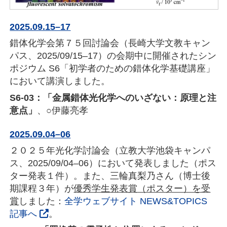
2025.09.15–17
錯体化学会第７５回討論会（長崎大学文教キャン
パス、2025/09/15–17）の会期中に開催されたシン
ポジウム S6「初学者のための錯体化学基礎講座」
において講演しました。
S6-03：「金属錯体光化学へのいざない：原理と注
意点」
、○伊藤亮孝
2025.09.04–06
２０２５年光化学討論会（立教大学池袋キャンパ
ス、2025/09/04–06）において発表しました（ポス
ター発表１件）。また、三輪真梨乃さん（博士後
期課程３年）が
優秀学生発表賞（ポスター）を受
賞
しました：
全学ウェブサイト NEWS&TOPICS
記事へ
。