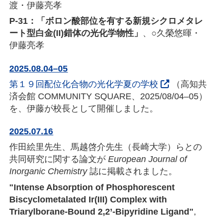
渡・伊藤亮孝
P-31：「ボロン酸部位を有する新規シクロメタレ
ート型白金(II)錯体の光化学物性」
、○久榮悠暉・
伊藤亮孝
2025.08.04–05
第１９回配位化合物の光化学夏の学校
（高知共
済会館 COMMUNITY SQUARE、2025/08/04–05）
を、伊藤が校長として開催しました。
2025.07.16
作田絵里先生、馬越啓介先生（長崎大学）らとの
共同研究に関する論文が
European Journal of
Inorganic Chemistry
誌に掲載されました。
"Intense Absorption of Phosphorescent
Biscyclometalated Ir(III) Complex with
Triarylborane-Bound 2,2’-Bipyridine Ligand"
,