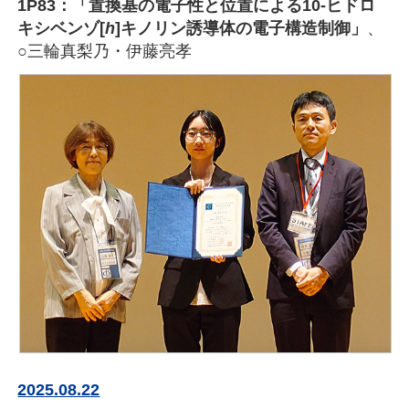
1P83：「置換基の電子性と位置による10-ヒドロ
キシベンゾ[
h
]キノリン誘導体の電子構造制御」
、
○三輪真梨乃・伊藤亮孝
2025.08.22