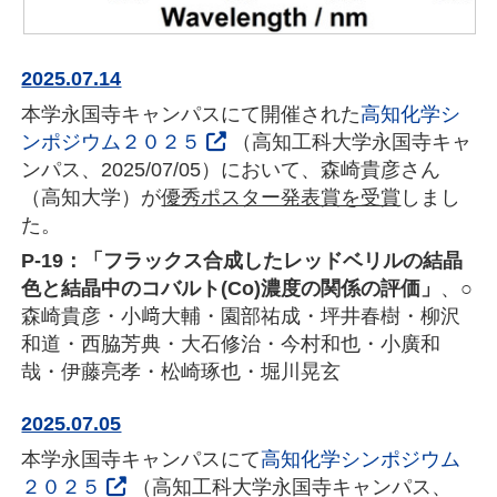
2025.07.14
本学永国寺キャンパスにて開催された
高知化学シ
ンポジウム２０２５
（高知工科大学永国寺キャ
ンパス、2025/07/05）において、森崎貴彦さん
（高知大学）が
優秀ポスター発表賞を受賞
しまし
た。
P-19：「フラックス合成したレッドベリルの結晶
色と結晶中のコバルト(Co)濃度の関係の評価」
、○
森崎貴彦・小﨑大輔・園部祐成・坪井春樹・柳沢
和道・西脇芳典・大石修治・今村和也・小廣和
哉・伊藤亮孝・松崎琢也・堀川晃玄
2025.07.05
本学永国寺キャンパスにて
高知化学シンポジウム
２０２５
（高知工科大学永国寺キャンパス、