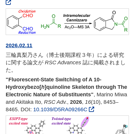
2026.02.11
三輪真梨乃さん（博士後期課程３年）による研究
に関する論文が
RSC Advances
誌に掲載されまし
た。
"Fluorescent-State Switching of A 10-
Hydroxybezo[
h
]quinoline Skeleton through The
Electronic Nature of Substituents"
, Marino Miwa
and Akitaka Ito,
RSC Adv.
,
2026
,
16
(10), 8453–
8465. DOI:
10.1039/D5RA09266C