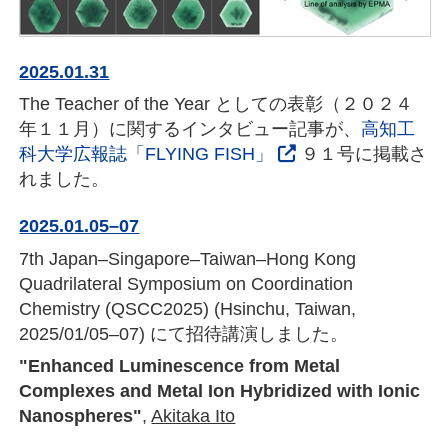
2025.01.31
The Teacher of the Year としての表彰（２０２４
年１１月）に関するインタビュー記事が、
高知工
科大学広報誌「FLYING FISH」
９１号に掲載さ
れました。
2025.01.05–07
7th Japan–Singapore–Taiwan–Hong Kong
Quadrilateral Symposium on Coordination
Chemistry (QSCC2025) (Hsinchu, Taiwan,
2025/01/05–07) にて招待講演しました。
"Enhanced Luminescence from Metal
Complexes and Metal Ion Hybridized with Ionic
Nanospheres"
,
Akitaka Ito