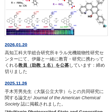
2026.01.20
高知工科大学総合研究所キラル光機能物性研究セ
ンターにて、伊藤と一緒に教育・研究に携わって
くれる
教員（助教 １名）を公募
しています：締め
切りました
2025.11.26
手木芳男先生（大阪公立大学）らとの共同研究に
関する論文が
Journal of the American Chemical
Society
誌に掲載されました。
"Multispin Photoexcited State and Generation