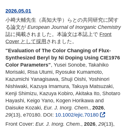
2026.05.01
小﨑大輔先生（高知大学）らとの共同研究に関す
る論文が
European Journal of Inorganic Chemistry
誌に掲載されました。本論文は本誌上で
Front
Cover として採用
されました。
"Evaluation of The Color Changing of Flux-
Synthesized Beryl by Ni Doping Using CIE1976
Color Parameters"
, Yusei Sonobe, Takahiko
Morisaki, Risa Utumi, Ryosuke Kumamoto,
Kazumichi Yanagisawa, Shuji Oishi, Yoshinori
Nishiwaki, Kazuya Imamura, Takuya Matsuzaki,
Kenji Shimizu, Kazuya Kobiro, Akitaka Ito, Shotaro
Hayashi, Keigo Yano, Kogen Horikawa and
Daisuke Kozaki,
Eur. J. Inorg. Chem.
,
2026
,
29
(13), e70180. DOI:
10.1002/ejic.70180
Front Cover:
Eur. J. Inorg. Chem.
,
2026
,
29
(13),