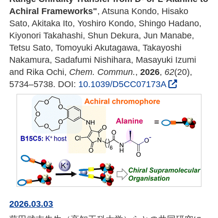
Achiral Frameworks"
, Atsuna Kondo, Hisako
Sato, Akitaka Ito, Yoshiro Kondo, Shingo Hadano,
Kiyonori Takahashi, Shun Dekura, Jun Manabe,
Tetsu Sato, Tomoyuki Akutagawa, Takayoshi
Nakamura, Sadafumi Nishihara, Masayuki Izumi
and Rika Ochi,
Chem. Commun.
,
2026
,
62
(20),
5734–5738. DOI:
10.1039/D5CC07173A
2026.03.03