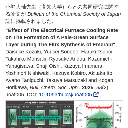
小﨑大輔先生（高知大学）らとの共同研究に関す
る論文が
Bulletin of the Chemical Society of Japan
誌に掲載されました。
"Effect of The Electrical Furnace Cooling Rate
on The Formation of A Pale-Green Surface
Layer during The Flux Synthesis of Emerald"
,
Daisuke Kozaki, Yuusei Sonobe, Haruki Tsuboi,
Takahiko Morisaki, Ryosuke Andou, Kazumichi
Yanagisawa, Shuji Oishi, Kazuya Imamura,
Yoshinori Nishiwaki, Kazuya Kobiro, Akitaka Ito,
Ayano Taniguchi, Takuya Matsuzaki and Kogen
Horikawa,
Bull. Chem. Soc. Jpn.
,
2025
,
98
(2),
uoaf005. DOI:
10.1093/bulcsj/uoaf005