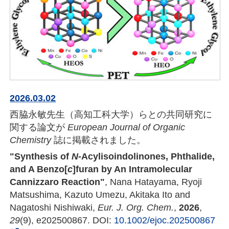
2026.03.02
西脇永敏先生（高知工科大学）らとの共同研究に
関する論文が
European Journal of Organic
Chemistry
誌に掲載されました。
"Synthesis of
N
-Acylisoindolinones, Phthalide,
and A Benzo[
c
]furan by An Intramolecular
Cannizzaro Reaction"
, Nana Hatayama, Ryoji
Matsushima, Kazuto Umezu, Akitaka Ito and
Nagatoshi Nishiwaki,
Eur. J. Org. Chem.
,
2026
,
29
(9), e202500867. DOI:
10.1002/ejoc.202500867