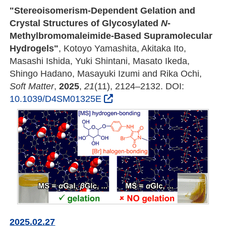
"Stereoisomerism-Dependent Gelation and
Crystal Structures of Glycosylated
N
-
Methylbromomaleimide-Based Supramolecular
Hydrogels"
, Kotoyo Yamashita, Akitaka Ito,
Masashi Ishida, Yuki Shintani, Masato Ikeda,
Shingo Hadano, Masayuki Izumi and Rika Ochi,
Soft Matter
,
2025
,
21
(11), 2124–2132. DOI:
10.1039/D4SM01325E
2025.02.27