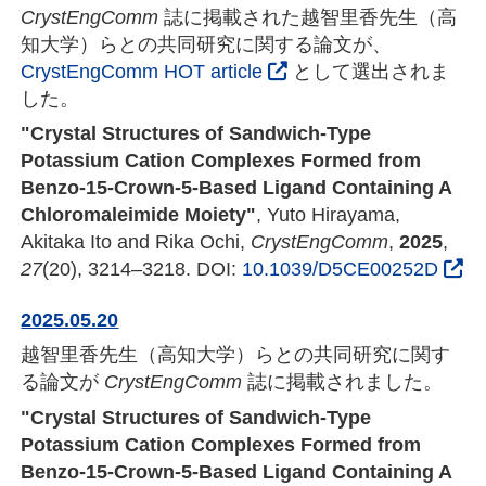
CrystEngComm
誌に掲載された越智里香先生（高
知大学）らとの共同研究に関する論文が、
CrystEngComm HOT article
として選出されま
した。
"Crystal Structures of Sandwich-Type
Potassium Cation Complexes Formed from
Benzo-15-Crown-5-Based Ligand Containing A
Chloromaleimide Moiety"
, Yuto Hirayama,
Akitaka Ito and Rika Ochi,
CrystEngComm
,
2025
,
27
(20), 3214–3218. DOI:
10.1039/D5CE00252D
2025.05.20
越智里香先生（高知大学）らとの共同研究に関す
る論文が
CrystEngComm
誌に掲載されました。
"Crystal Structures of Sandwich-Type
Potassium Cation Complexes Formed from
Benzo-15-Crown-5-Based Ligand Containing A