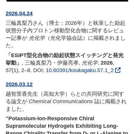
2026.04.24
三輪真梨乃さん（博士：2026年）と執筆した励起
状態分子内プロトン移動型化合物に関するレビュ
ー記事が
光化学
（光化学協会誌）に掲載されまし
た。
「ESIPT型化合物の励起状態スイッチングと発光
挙動」
, 三輪真梨乃・伊藤亮孝,
光化学
,
2026
,
57
(1), 2–8. DOI:
10.60391/koukagaku.57.1_2
2026.03.12
越智里香先生（高知大学）らとの共同研究に関す
る論文が
Chemical Communications
誌に掲載され
ました。
"Potassium-Ion-Responsive Chiral
Supramolecular Hydrogels Exhibiting Long-
Range Chirality Transfer from D- or L-Alanine to