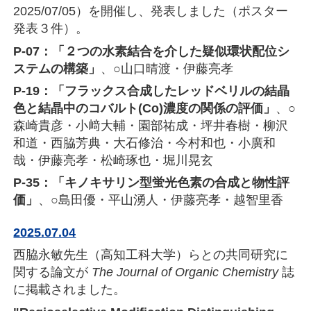
2025/07/05）を開催し、発表しました（ポスター
発表３件）。
P-07：「２つの水素結合を介した疑似環状配位シ
ステムの構築」
、○山口晴渡・伊藤亮孝
P-19：「フラックス合成したレッドベリルの結晶
色と結晶中のコバルト(Co)濃度の関係の評価」
、○
森崎貴彦・小﨑大輔・園部祐成・坪井春樹・柳沢
和道・西脇芳典・大石修治・今村和也・小廣和
哉・伊藤亮孝・松崎琢也・堀川晃玄
P-35：「キノキサリン型蛍光色素の合成と物性評
価」
、○島田優・平山湧人・伊藤亮孝・越智里香
2025.07.04
西脇永敏先生（高知工科大学）らとの共同研究に
関する論文が
The Journal of Organic Chemistry
誌
に掲載されました。