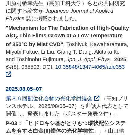
川原村敏幸先生（高知工科大学）らとの共同研究
に関する論文が
Japanese Journal of Applied
Physics
誌に掲載されました。
"Mechanism for The Fabrication of High-Quality
AlO
Thin Films Grown at A Low Temperature
x
of 350°C by Mist CVD"
, Toshiyuki Kawaharamura,
Miyabi Fukue, Li Liu, Giang T. Dang, Akitaka Ito
and Toshinobu Fujimura,
Jpn. J. Appl. Phys.
,
2025
,
64
(8), 085503. DOI:
10.35848/1347-4065/ade353
2025.08.05–07
第３６回配位化合物の光化学討論会
（高知プリ
ンスホテル、2025/08/05–07）を世話人代表として
開催し、発表しました（ポスター発表２件）。
P-03：「ヒドロキシ基がとりもつ環状配位システ
ムを有する白金(II)錯体の光化学物性」
、○山口晴