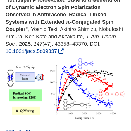
of Dynamic Electron Spin Polarization
Observed in Anthracene–Radical-Linked
Systems with Extended π-Conjugated Spin
Coupler"
, Yoshio Teki, Akihiro Shimizu, Nobutoshi
Kimura, Ken Kato and Akitaka Ito,
J. Am. Chem.
Soc.
,
2025
,
147
(47), 43358–43370. DOI:
10.1021/jacs.5c09337