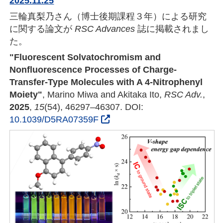
2025.11.25
三輪真梨乃さん（博士後期課程３年）による研究
に関する論文が
RSC Advances
誌に掲載されまし
た。
"Fluorescent Solvatochromism and
Nonfluorescence Processes of Charge-
Transfer-Type Molecules with A 4-Nitrophenyl
Moiety"
, Marino Miwa and Akitaka Ito,
RSC Adv.
,
2025
,
15
(54), 46297–46307. DOI:
10.1039/D5RA07359F