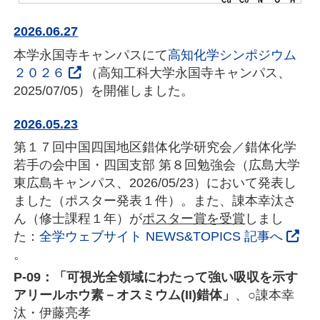
2026.06.27
本学永国寺キャンパスにて
高知化学シンポジウム
２０２６
（高知工科大学永国寺キャンパス、
2025/07/05）を開催しました。
2026.05.23
第１７回中国四国地区錯体化学研究会／錯体化学
若手の会中国・四国支部 第８回勉強会（広島大学
東広島キャンパス、2026/05/23）において発表し
ました（ポスター発表１件）。また、諌本幸汰さ
ん（修士課程１年）が
ポスター賞を受賞
しまし
た：
全学ウェブサイト NEWS&TOPICS 記事へ
。
P-09：「可視光全領域にわたって強い吸収を示す
アリールホウ素－オスミウム(II)錯体」
、○諌本幸
汰・伊藤亮孝