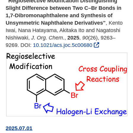
"Regioselective Modification Distinguishing
Slight Difference between Two C–Br Bonds in
1,7-Dibromonaphthalene and Synthesis of
Unsymmetric Naphthalene Derivatives"
, Kento
Iwai, Nana Hatayama, Akitaka Ito and Nagatoshi
Nishiwaki,
J. Org. Chem.
,
2025
,
90
(26), 9263–
9269. DOI:
10.1021/acs.joc.5c00680
2025.07.01